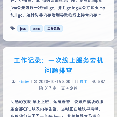
件：小插曲：dump时如果指定:live，则在dump前
jvm会先进行一次full gc，并且gc log里会打印dump
full gc，这种对非内存泄漏导致的线上异常内存…
java
oom
工作记录
工作记录：一次线上服务宕机
问题排查
intotw
|
2020-10-15 8:00
|
技术
|
587
817 字
|
4 分钟
夜间模式
问题的发现 早上上班，运维告警，说账户模块的服
务全部CPU以及内存告警，当时正在地铁早高峰，
Sans Serif
Serif
所以他们留下了一台在dump，其他机器立马重启，