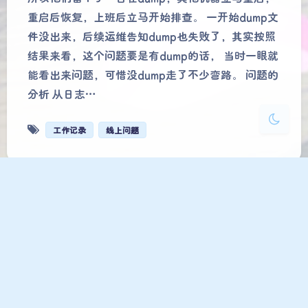
重启后恢复，上班后立马开始排查。 一开始dump文
浅阴影
深阴影
件没出来，后续运维告知dump也失败了，其实按照
结果来看，这个问题要是有dump的话， 当时一眼就
关闭
日落
暗化
灰度
能看出来问题，可惜没dump走了不少弯路。 问题的
分析 从日志…
工作记录
线上问题
工作记录：记一次线上ZK掉线
问题排查
intotw
|
2020-10-14 8:00
|
技术
|
717
998 字
|
6 分钟