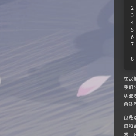
在我
我们
从业
目经
但是
值和
看，