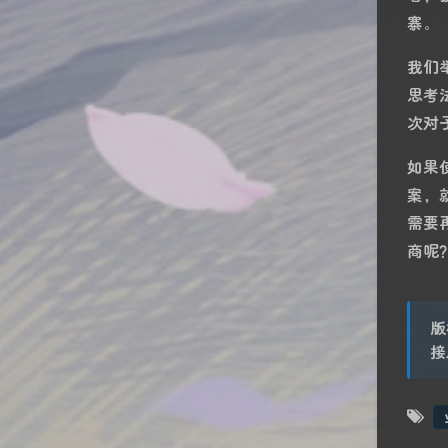
寨。
我们
思考
次对
如果
案，
需要
商呢
版
接