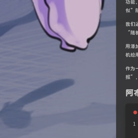
功能
似”
我们
“随
用潘
机给
作为
报”
阿