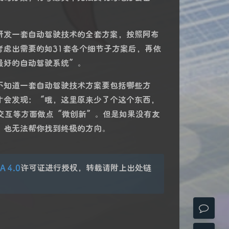
研发一套自动驾驶技术的全套方案，按照阿布
虑出需要的如31套各个细节子方案后，再依
最好的自动驾驶系统”。
不知道一套自动驾驶技术方案要包括哪些方
夜间模式
才会发现：“哦，这里原来少了个这个东西，
交互等方面做点“微创新”。但是如果没有友
Sans Serif
Serif
，也无法帮你找到终极的方向。
浅阴影
深阴影
关闭
日落
暗化
灰度
A 4.0
许可证进行授权，转载请附上出处链