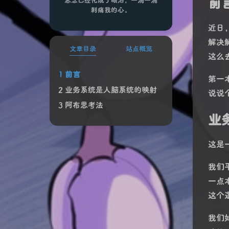
前
刺痛我的心。
近日
解决
文章目录
站点概览
这么
前言
第一
业务系统是人脑系统的映射
说说
阿布思考法
业
这是
我们
一点
这个
我们