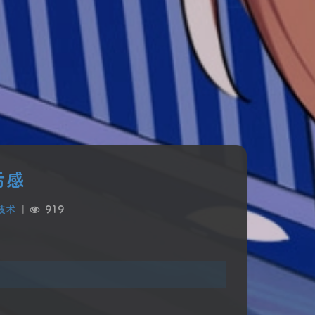
后感
技术
|
919