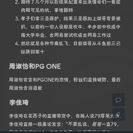
期待了几个月以后结果配置单出来懂哥们一看就
肉眼可见的坑，事情翻转
孝子们拿三圣器护，结果三圣器加上桀哥背景被
扒，以前的一切人设都是吹牛，半步初中吹成中
南大学毕业，去网易面试吹成去网易工作过
然后就是各种节奏乱飞，目前桀哥从斗鱼前三已
夜间模式
经跌到第十
Sans Serif
Serif
周淑怡和PG ONE
浅阴影
深阴影
周淑怡官宣和PGONE的恋情，粉丝们直接破防，最后
周淑怡含泪道歉
关闭
日落
暗化
灰度
李佳琦
李佳琦在花西子的直播带货中，有路人说79眉笔太贵，
李佳琦直接一段暴论发言："不要乱说，
眉笔
一直79，
国货品牌很难的"。接着他又用一种很不屑的语气