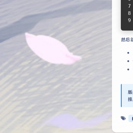
然后
版
接