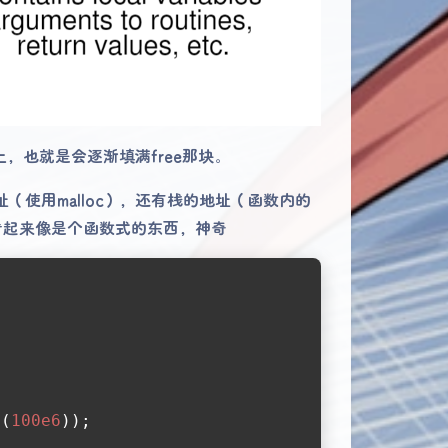
，也就是会逐渐填满free那块。
（使用malloc），还有栈的地址（函数内的
这看起来像是个函数式的东西，神奇
;
c
(
100e6
));