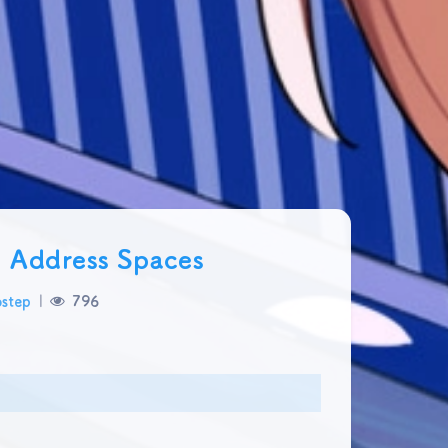
Address Spaces
ostep
|
796