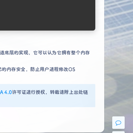
道底层的实现，它可以认为它拥有整个内存
夜间模式
Sans Serif
Serif
己的内存安全，防止用户进程修改OS
浅阴影
深阴影
A 4.0
许可证进行授权，转载请附上出处链
关闭
日落
暗化
灰度