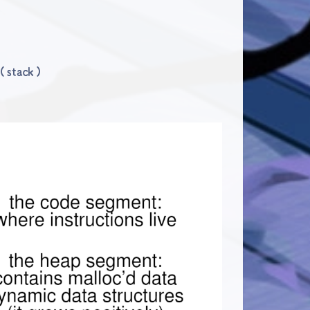
tack）