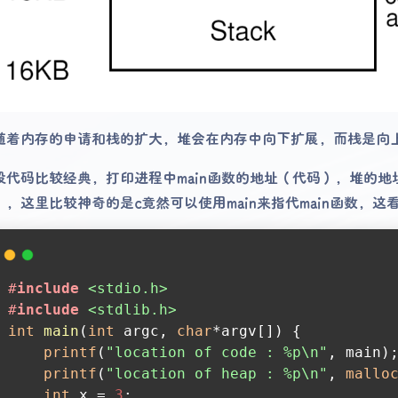
随着内存的申请和栈的扩大，堆会在内存中向下扩展，而栈是向上
段代码比较经典，打印进程中main函数的地址（代码），堆的地址
），这里比较神奇的是c竟然可以使用main来指代main函数，
#
include
<stdio.h>
#
include
<stdlib.h>
int
main
(
int
 argc, 
char
*argv[])
{
printf
(
"location of code : %p\n"
, main)
printf
(
"location of heap : %p\n"
, 
mallo
int
 x = 
3
;