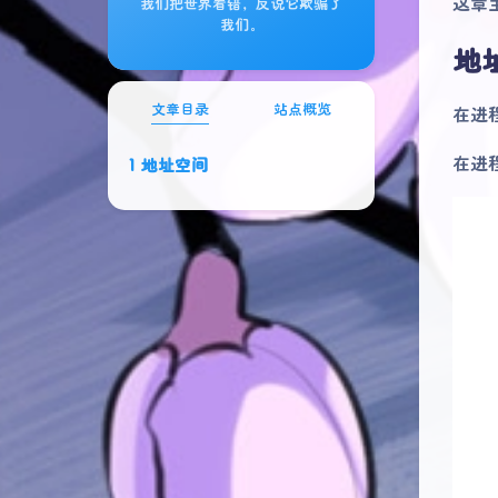
这章
我们把世界看错，反说它欺骗了
我们。
地
文章目录
站点概览
在进程
在进
地址空间