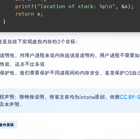
printf
(
"location of stack: %p\n"
, &x);
return
 x;
}
就是总结下实现虚拟内存的3个目标：
透明性，对用户进程来说内存应该是透明的，用户进程不需要知
性能，这点不比多说
保护性，我们需要保护不同进程间的内存安全，甚至保护OS自
权声明：除特殊说明，博客文章均为intotw原创，依据
CC BY-S
及本声明。
操作系统