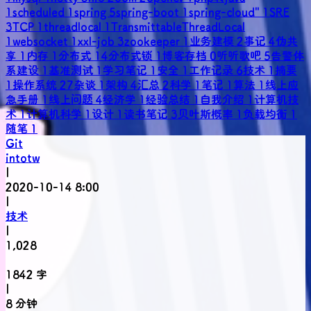
1
scheduled
1
spring
5
spring-boot
1
spring-cloud"
1
SRE
3
TCP
1
threadlocal
1
TransmittableThreadLocal
1
websocket
1
xxl-job
3
zookeeper
1
业务建模
2
事记
4
伪共
享
1
内存
1
分布式
14
分布式锁
1
博客存档
0
听听歌吧
5
告警体
系建设
1
基准测试
1
学习笔记
1
安全
1
工作记录
6
技术
1
摘要
1
操作系统
27
杂谈
1
架构
4
汇总
2
科学
1
笔记
1
算法
1
线上应
急手册
1
线上问题
4
经济学
1
经验总结
1
自我介绍
1
计算机技
术
1
计算机科学
1
设计
1
读书笔记
3
贝叶斯概率
1
负载均衡
1
随笔
1
Git
intotw
|
2020-10-14 8:00
|
技术
|
1,028
1842 字
|
8 分钟