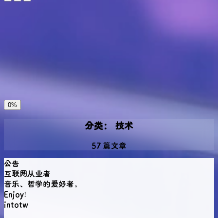
夜间模式
暗黑模式
Sans Serif
Serif
浅阴影
深阴影
关闭
日落
暗化
灰度
0%
分类：
技术
57 篇文章
公告
互联网从业者
音乐、哲学的爱好者。
Enjoy!
intotw