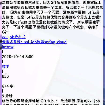
之前公司要做技术分享，因为Git虽然看似简单，但是实际上
是使用较多而且较为重要的一个工具，所以做了一下大概的总
结。 因为新来的同事问了一个问题，紧急版本要拉hotfix分
支修改，但是hotfix分支如何优雅的合并到各个分支上去呢？
尤其是hotfix修改的位置比较敏感的情况下。 所以顺带也研
究了一下这个问题 下面根据Git最关键的几个概念，穿插了
Gi…
xxl-job
分布式
分布式系统：xxl-job改造spring-cloud
intotw
|
2020-10-14 8:00
|
技术
|
853
674 字
|
9 分钟
修改后的源码仓库地址:GitHub. ： 改造原因 原有的xxl-job