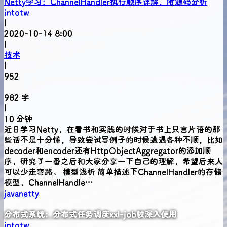
Netty学习：ChannelHandler执行顺序详解，附源码分析
intotw
|
2020-10-14 8:00
|
技术
|
952
982 字
|
10 分钟
近日学习Netty，在看书和实践的时候对于书上只言片语的那
些话不是十分懂，导致尝试写例子的时候遭遇各种不顺，比如
decoder和encoder还有HttpObjectAggregator的添加顺
序，研究了一番之后和大家分享一下自己的理解，希望后来人
可以少走弯路。 模型浅析 简单描述下ChannelHandler的存储
模型，ChannelHandle…
java
netty
分布式系统：分布式任务调度xxl-job较深入使用
intotw