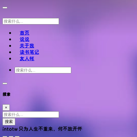
首页
说说
关于我
读书笔记
友人帐
搜索
×
搜索
intotw
只为人生不重来，何不放开怀