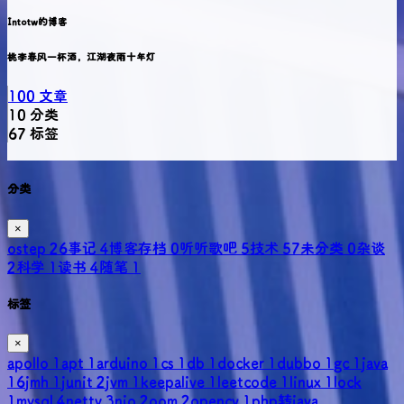
Intotw的博客
桃李春风一杯酒，江湖夜雨十年灯
100
文章
10
分类
67
标签
分类
×
ostep
26
事记
4
博客存档
0
听听歌吧
5
技术
57
未分类
0
杂谈
2
科学
1
读书
4
随笔
1
标签
×
apollo
1
apt
1
arduino
1
cs
1
db
1
docker
1
dubbo
1
gc
1
java
16
jmh
1
junit
2
jvm
1
keepalive
1
leetcode
1
linux
1
lock
1
mysql
4
netty
3
nio
2
oom
2
opencv
1
php转java