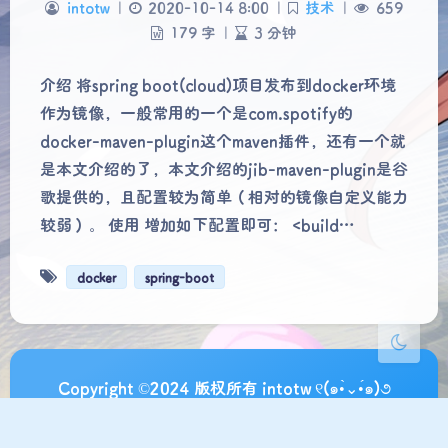
intotw
|
2020-10-14 8:00
|
技术
|
659
179 字
|
3 分钟
介绍 将spring boot(cloud)项目发布到docker环境
夜间模式
作为镜像，一般常用的一个是com.spotify的
docker-maven-plugin这个maven插件，还有一个就
Sans Serif
Serif
是本文介绍的了，本文介绍的jib-maven-plugin是谷
歌提供的，且配置较为简单（相对的镜像自定义能力
浅阴影
深阴影
较弱）。 使用 增加如下配置即可： <build…
关闭
日落
暗化
灰度
docker
spring-boot
Copyright ©2024 版权所有 intotw ୧(๑•̀⌄•́๑)૭
浙ICP备2024105961号-1
全站共 142954 字，写完一本史铁生的《宿命的写作》