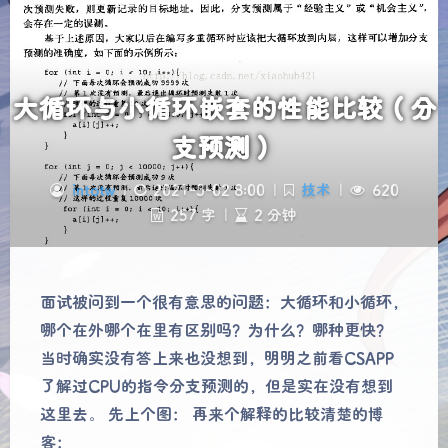
大循环与小循环嵌套的性能比较（分
支预测）
intotw
|
2021-3-02 8:00
|
技术
|
620
257 字
|
2 分钟
夜间模式
Sans Serif
Serif
面试被问到一个很有意思的问题：大循环和小循环，
哪个在外哪个在里有区别吗？为什么？哪种更快？
浅阴影
深阴影
当时确实没有答上来也没想到，明明之前看CSAPP
了解过CPU的指令分支预测的，但是实在没有想到
关闭
日落
暗化
灰度
这里去。 先上个图： 再来个解释的比较清楚的博
客：