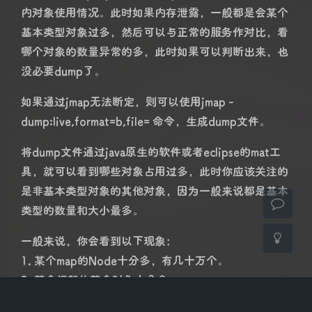
内对象使用情况。此时如果内存泄露，一般都是会某个
基本类型对象过多，然后可以与正常的服务作对比，看
哪个对象的数量异常的多，此时如果可以判断出来，也
没必要dump了。
夜间模式
如果通过jmap无法断定，则可以使用jmap -
Sans Serif
Serif
dump:live,format=b,file=
命令，生成dump文件。
浅阴影
深阴影
将dump文件通过java原生的软件或者eclipse的mat工
具，就可以看到哪些对象占用过多，此时你应该关注的
关闭
日落
暗化
灰度
是非基本类型对象的其他对象，因为一般来说都是基本
类型的数量和大小最多。
一般来说，你会看到以下现象：
1. 某个map的Node十分多，有几十万个。
2. 某个框架的某个对象十分多。
3. char数据，也就是C[]，占用十分多，因为有很多大