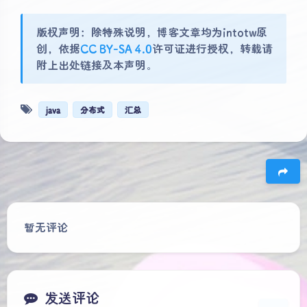
版权声明：除特殊说明，博客文章均为intotw原
创，依据
CC BY-SA 4.0
许可证进行授权，转载请
附上出处链接及本声明。
java
分布式
汇总
夜间模式
豆
Sans Serif
Serif
暂无评论
浅阴影
深阴影
关闭
日落
暗化
灰度
发送评论