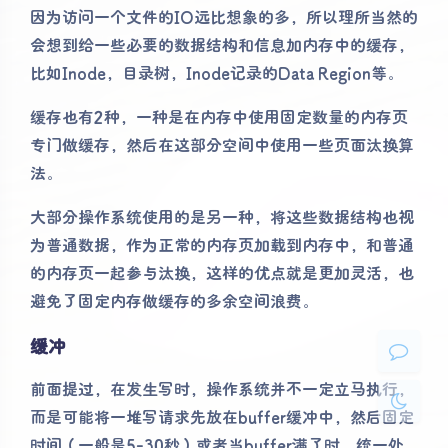
因为访问一个文件的IO远比想象的多，所以理所当然的
会想到给一些必要的数据结构和信息加内存中的缓存，
比如Inode，目录树，Inode记录的Data Region等。
缓存也有2种，一种是在内存中使用固定数量的内存页
专门做缓存，然后在这部分空间中使用一些页面汰换算
夜间模式
法。
大部分操作系统使用的是另一种，将这些数据结构也视
Sans Serif
Serif
为普通数据，作为正常的内存页加载到内存中，和普通
浅阴影
深阴影
的内存页一起参与汰换，这样的优点就是更加灵活，也
避免了固定内存做缓存的多余空间浪费。
关闭
日落
暗化
灰度
缓冲
前面提过，在发生写时，操作系统并不一定立马执行，
而是可能将一堆写请求先放在buffer缓冲中，然后固定
时间（一般是5-30秒）或者当buffer满了时，统一处