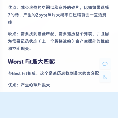
优点：减少浪费的空间以及意外的碎片，比如如果选择
7的话，产生的2byte碎片大概率在压缩前会一直浪费
夜间模式
掉
Sans Serif
Serif
缺点：需要找到最佳匹配，需要遍历整个列表，并且因
浅阴影
深阴影
为需要记录状态（上一个最接近的）会产生额外的性能
和空间损失。
关闭
日落
暗化
灰度
Worst Fit最大匹配
与Best Fit相反，这个是遍历后找到最大的去分配
优点：产生的碎片很大
缺点：也需要遍历，而且据文中所说，大量研究表明这
种方式会导致过度碎片化并且性能非常低
First Fit 首次匹配