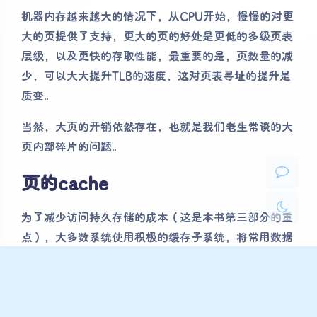
机器内存越来越大的情况下，从CPU开始，慢慢的对更
大的页提供了支持，更大的页的好处是更低的多级页表
夜间模式
层级，以及更快的存取性能，最重要的是，页数量的减
少，可以大大提升TLB的速度，这对页表寻址的提升是
Sans Serif
Serif
质变。
浅阴影
深阴影
当然，大页的开销依然存在，也就是我们老生常谈的大
页内部碎片的问题。
关闭
日落
暗化
灰度
页的cache
为了减少访问持久存储的成本（这是本书第三部分的重
点），大多数系统使用积极的缓存子系统，将常用数据
保存在内存中。Linux在这方面与传统操作系统没有不
同。
Linux的页缓存是统一的，维护来自三种主要来源的内