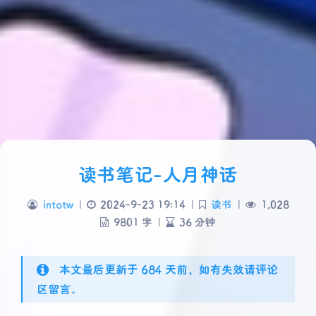
读书笔记-人月神话
intotw
|
2024-9-23 19:14
|
读书
|
1,028
9801 字
|
36 分钟
本文最后更新于 684 天前，如有失效请评论
区留言。