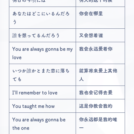
あなたはどこにいるんだろ
你会在哪里
う
誰を想ってるんだろう
又会想着谁
You are always gonna be my
我会永远爱着你
love
いつか誰かとまた恋に落ち
就算将来爱上其他
ても
人
I'll remember to love
我也会记得去爱
You taught me how
这是你教会我的
You are always gonna be
你永远都是我的唯
the one
一