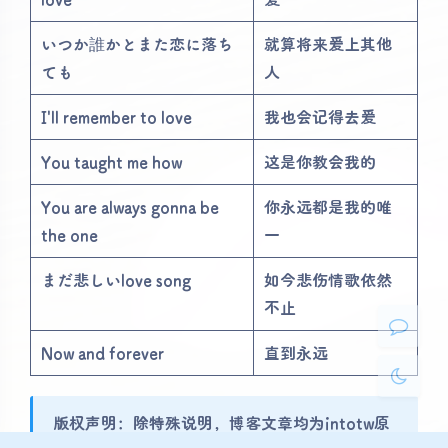
いつか誰かとまた恋に落ち
就算将来爱上其他
ても
人
I'll remember to love
我也会记得去爱
夜间模式
You taught me how
这是你教会我的
Sans Serif
Serif
You are always gonna be
你永远都是我的唯
the one
一
浅阴影
深阴影
まだ悲しいlove song
如今悲伤情歌依然
关闭
日落
暗化
灰度
不止
Now and forever
直到永远
版权声明：除特殊说明，博客文章均为intotw原
创，依据
CC BY-SA 4.0
许可证进行授权，转载请