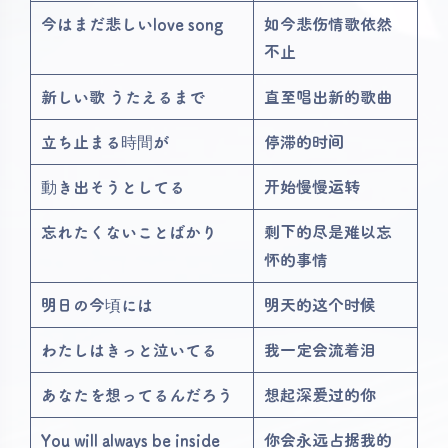
今はまだ悲しいlove song
如今悲伤情歌依然
不止
新しい歌 うたえるまで
直至唱出新的歌曲
立ち止まる時間が
停滞的时间
動き出そうとしてる
开始慢慢运转
忘れたくないことばかり
剩下的尽是难以忘
怀的事情
明日の今頃には
明天的这个时候
わたしはきっと泣いてる
我一定会流着泪
あなたを想ってるんだろう
想起深爱过的你
You will always be inside
你会永远占据我的