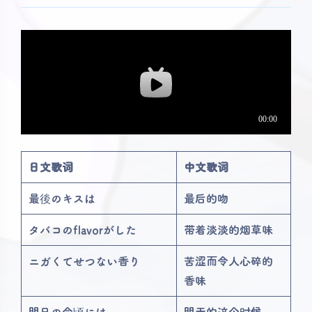
日文歌词
中文歌词
最後のキスは
最后的吻
タバコのflavorがした
带着淡淡的烟草味
ニガくてせつない香り
苦涩而令人心碎的
香味
明日の今頃には
明天的这个时候