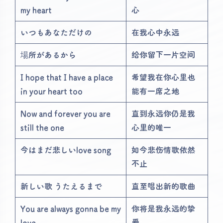
my heart
心
いつもあなただけの
在我心中永远
場所があるから
给你留下一片空间
I hope that I have a place
希望我在你心里也
in your heart too
能有一席之地
Now and forever you are
直到永远你仍是我
still the one
心里的唯一
今はまだ悲しいlove song
如今悲伤情歌依然
不止
新しい歌 うたえるまで
直至唱出新的歌曲
You are always gonna be my
你将是我永远的挚
love
爱