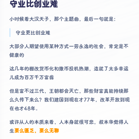
守业比创业难
小时候看大汉天子，那个主题曲，最后一句就是：
守业更比创业难
大部分人期望使用某种方式一劳永逸的社会，肯定是不
健康的
这几年的棚改货币化和撒币投机热潮，造就了太多幸运
儿成为百万千万富翁
但是富不过三代，王朝都会灭亡，那些财富真能持续那
么久传下来么？我们建国到现在才77年，改革开放到现
在也才48年。
夜间模式
或许从人的本质来看，人本身就很可悲，叔本华觉得人
生
要么匮乏，要么无聊
Sans Serif
Serif