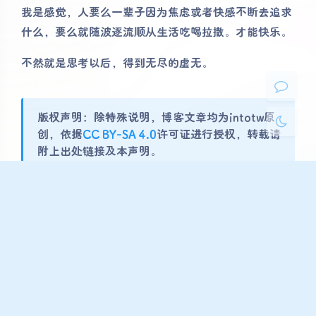
我是感觉，人要么一辈子因为焦虑或者快感不断去追求
浅阴影
深阴影
什么，要么就随波逐流顺从生活吃喝拉撒。才能快乐。
不然就是思考以后，得到无尽的虚无。
关闭
日落
暗化
灰度
版权声明：除特殊说明，博客文章均为intotw原
创，依据
CC BY-SA 4.0
许可证进行授权，转载请
附上出处链接及本声明。
随笔
豆